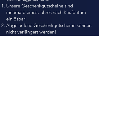
Unsere Geschenkgutscheine sind
innerhalb eines Jahres nach Kaufdatum
einlösbar!
Abgelaufene Geschenkgutscheine können
nicht verlängert werden!
Gutscheine sind nicht auszahlbar und nicht
übertragbar!
Axtwurfregeln:
Personen unter 18 Jahren dürfen sich nur
unter Aufsicht eines
Erziehungsberechtigten im Axtwurfbereich
aufhalten!
Die Benutzung der Axtplätze erfolgt auf
eigene Gefahr!
Die Teilnahme am Axtwerfen erfolgt nach
Unterzeichnung einer Haftungserklärung!
Diese Erklärung muss von allen
Teilnehmern unterschrieben werden.
Während des Axtwerfens dürfen sich die