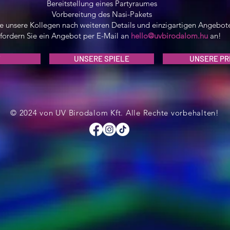
Bereitstellung eines Partyraumes
Vorbereitung des Nasi-Pakets
e unsere Kollegen nach weiteren Details und einzigartigen Angebot
fordern Sie ein Angebot per E-Mail an
hello@uvbirodalom.hu
an!
UNSERE SPIELE
UNSERE PR
© 2024 von UV Birodalom Kft. Alle Rechte vorbehalten!