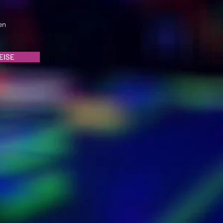
en
EISE