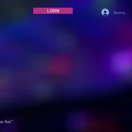
LOGIN
Anmelde
e Axt“.