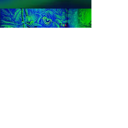
PARTY SZOBA
BEJELENTKEZÉS
©
2023-2026
by UV Birodalom Kft. Minden
jog fenntartva!