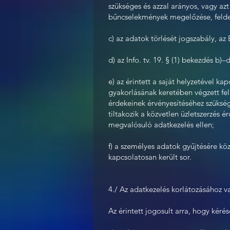
szükséges és azzal arányos, vagy az
bűncselekmények megelőzése, felde
c) az adatok törlését jogszabály, az
d) az Info. tv. 19. § (1) bekezdés b
e) az érintett a saját helyzetével k
gyakorlásának keretében végzett fe
érdekeinek érvényesítéséhez szüksége
tiltakozik a közvetlen üzletszerzés 
megvalósuló adatkezelés ellen;
f) a személyes adatok gyűjtésére kö
kapcsolatosan került sor.
4./ Az adatkezelés korlátozásához v
Az érintett jogosult arra, hogy kéré