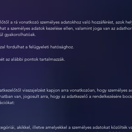
lőtől a rá vonatkozó személyes adatokhoz való hozzáférést, azok hely
ozhat a személyes adatok kezelése ellen, valamint joga van az adatho
tül gyakorolhatóak.
szal fordulhat a felügyeleti hatósághoz.
ését az alábbi pontok tartalmazzák.
adatkezelőtől visszajelzést kapjon arra vonatkozóan, hogy személyes 
amatban van, jogosult arra, hogy az adatkezelő a rendelkezésére bocs
ációkat:
egóriái, akikkel, illetve amelyekkel a személyes adatokat közölték v