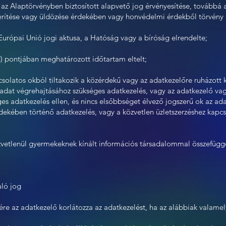
t az Alaptörvényben biztosított alapvető jog érvényesítése, továbbá
rítése vagy üldözése érdekében vagy honvédelmi érdekből törvény e
 Európai Unió jogi aktusa, a Hatóság vagy a bíróság elrendelte;
)–d) pontjában meghatározott időtartam eltelt;
apcsolatos okból tiltakozik a közérdekű vagy az adatkezelőre ruházott
ladat végrehajtásához szükséges adatkezelés, vagy az adatkezelő va
s adatkezelés ellen, és nincs elsőbbséget élvező jogszerű ok az adat
érdekében történő adatkezelés, vagy a közvetlen üzletszerzéshez kapc
zvetlenül gyermekeknek kínált információs társadalommal összefüggő
aló jog
sére az adatkezelő korlátozza az adatkezelést, ha az alábbiak valamely