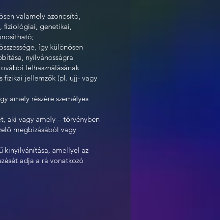
nösen valamely azonosító,
fiziológiai, genetikai,
onosítható;
 összessége, így különösen
ábbítása, nyilvánosságra
további felhasználásának
izikai jellemzők (pl. ujj- vagy
vagy amely részére személyes
et, aki vagy amely – törvényben
ezelő megbízásából vagy
 kinyilvánítása, amellyel az
yezését adja a rá vonatkozó