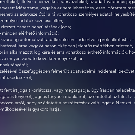
zetteket, illetve a nemzetközi szervezeteket; az adattovábbítás jog
tervezett időtartama, vagy ha ez nem lehetséges, ezen időtartam m
lmezheti az adatkezelőtől a rá vonatkozó személyes adatok helyesbíté
n személyes adatok kezelése ellen;
z címzett panasz benyújtásának joga;
zó minden elérhető információ;
izárólag automatizált adatkezelésen – ideértve a profilalkotást is – 
atással járna vagy őt hasonlóképpen jelentős mértékben érintené, e
rán alkalmazott logikára és arra vonatkozó érthető információk, ho
nézve milyen várható következményekkel jár;
annak tényéről;
kezelésével összefüggésben felmerült adatvédelmi incidensek beköve
 intézkedésekről;
 fent írt jogait korlátozza, vagy megtagadja, úgy írásban haladéktal
gadás tényéről, jogi és ténybeli indokairól, az érintettet az Info. tv.
lönösen arról, hogy az érintett a hozzáféréshez való jogát a Nemzeti
működésével is gyakorolhatja.