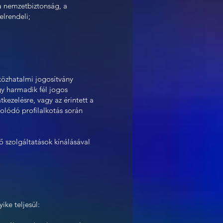
 a nemzetbiztonság, a
lrendeli;
 közhatalmi jogosítvány
gy harmadik fél jogos
kezelésre, vagy az érintett a
solódó profilalkotás során
 szolgáltatások kínálásával
ike teljesül: