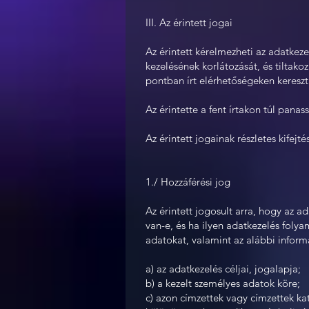
III. Az érintett jogai
Az érintett kérelmezheti az adatkeze
kezelésének korlátozását, és tiltak
pontban írt elérhetőségeken keresz
Az érintette a fent írtakon túl panas
Az érintett jogainak részletes kifejt
1./ Hozzáférési jog
Az érintett jogosult arra, hogy az 
van-e, és ha ilyen adatkezelés foly
adatokat, valamint az alábbi inform
a) az adatkezelés céljai, jogalapja;
b) a kezelt személyes adatok köre;
c) azon címzettek vagy címzettek kat