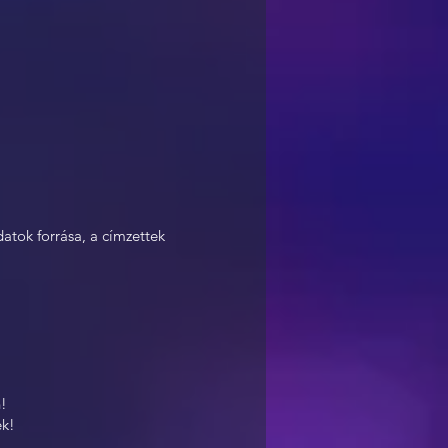
datok forrása, a címzettek
n!
ek!