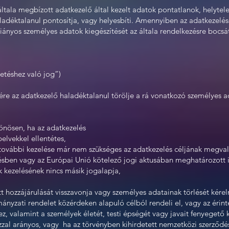
 általa megbízott adatkezelő által kezelt adatok pontatlanok, helytel
aladéktalanul pontosítja, vagy helyesbíti. Amennyiben az adatkezelés
 hiányos személyes adatok kiegészítését az általa rendelkezésre bocsá
tetéshez való jog”)
ésére az adatkezelő haladéktalanul törölje a rá vonatkozó személyes 
lönösen, ha az adatkezelés
apelvekkel ellentétes,
 további kezelése már nem szükséges az adatkezelés céljának megva
ésben vagy az Európai Unió kötelező jogi aktusában meghatározott i
 kezelésének nincs másik jogalapja,
tt hozzájárulását visszavonja vagy személyes adatainak törlését kérel
mányzati rendelet közérdeken alapuló célból rendeli el, vagy az érin
, valamint a személyek életét, testi épségét vagy javait fenyegető k
al arányos, vagy ha az törvényben kihirdetett nemzetközi szerződés