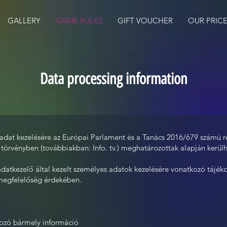
GALLERY
GAME RULES
GIFT VOUCHER
OUR PRIC
Data processing information
 adat kezelésére az Európai Parlament és a Tanács 2016/679 számú 
. törvényben (továbbiakban: Info. tv.) meghatározottak alapján kerülh
adatkezelő által kezelt személyes adatok kezelésére vonatkozó tájékoz
ó megfelelőség érdekében.
kozó bármely információ