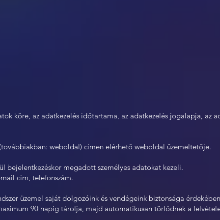
datok köre, az adatkezelés időtartama, az adatkezelés jogalapja, az a
(továbbiakban: weboldal) címen elérhető weboldal üzemeltetője.
ül bejelentkezéskor megadott személyes adatokat kezeli.
-mail cím, telefonszám.
ndszer üzemel saját dolgozóink és vendégeink biztonsága érdekébe
s maximum 90 napig tárolja, majd automatikusan törlődnek a felvétel