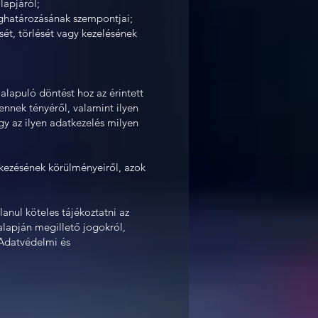
alapjáról;
eghatározásának szempontjai;
sét, törlését vagy kezelésének
alapuló döntést hoz az érintett
nnek tényéről, valamint ilyen
gy az ilyen adatkezelés milyen
tkezésének körülményeiről, azok
anul köteles tájékoztatni az
 alapján megillető jogokról,
 Adatvédelmi és