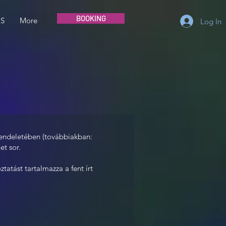
BOOKING
ES
More
Log In
rendeletében (továbbiakban:
et sor.
tatást tartalmazza a fent írt