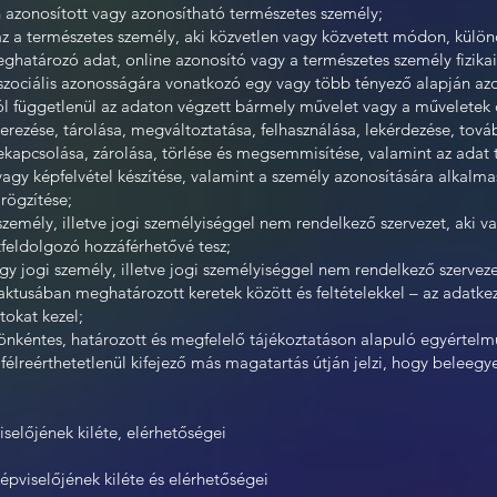
n azonosított vagy azonosítható természetes személy;
az a természetes személy, aki közvetlen vagy közvetett módon, külö
határozó adat, online azonosító vagy a természetes személy fizikai, 
y szociális azonosságára vonatkozó egy vagy több tényező alapján az
tól függetlenül az adaton végzett bármely művelet vagy a műveletek
szerezése, tárolása, megváltoztatása, felhasználása, lekérdezése, tov
kapcsolása, zárolása, törlése és megsemmisítése, valamint az adat 
y képfelvétel készítése, valamint a személy azonosítására alkalmas f
rögzítése;
 személy, illetve jogi személyiséggel nem rendelkező szervezet, aki 
tfeldolgozó hozzáférhetővé tesz;
gy jogi személy, illetve jogi személyiséggel nem rendelkező szervez
 aktusában meghatározott keretek között és feltételekkel – az adatk
tokat kezel;
 önkéntes, határozott és megfelelő tájékoztatáson alapuló egyértelmű
t félreérthetetlenül kifejező más magatartás útján jelzi, hogy beleeg
iselőjének kiléte, elérhetőségei
épviselőjének kiléte és elérhetőségei