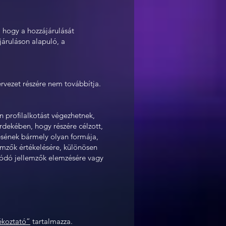
, hogy a hozzájárulását
járuláson alapuló, a
rvezet részére nem továbbítja.
n profilalkotást végezhetnek,
dekében, hogy részére célzott,
lésének bármely olyan formája,
mzők értékelésére, különösen
lódó jellemzők elemzésére vagy
jékoztató”
tartalmazza.