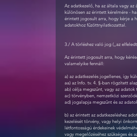
Az adatkezelő, ha az általa vagy az
különösen az érintett kérelmére - h
érintett jogosult arra, hogy kérje a
adatokhoz fűzöttnyilatkozattal.
3./ A törléshez való jog („az elfeled
Az érintett jogosult arra, hogy kér
valamelyike fennáll:
a) az adatkezelés jogellenes, így kü
aa) az Info. tv. 4. §-ban rögzített al
ab) célja megszűnt, vagy az adatok
ac) törvényben, nemzetközi szerződ
ad) jogalapja megszűnt és az adatok
b) az érintett az adatkezeléshez ado
kezelését törvény, vagy helyi önkor
létfontosságú érdekeinek védelméhez
vagy megelőzéséhez szükséges és azz