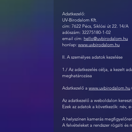
Adatkezelő:
UV-Birodalom Kft.
cím: 7622 Pécs, Siklósi út 22. 14/A
adószám: 32275180-1-02
email cím:
hello@uvbirodalom.hu
honlap:
www.uvbirodalom.hu
II. A személyes adatok kezelése
1./ Az adatkezelés célja, a kezelt a
meghatározása
Adatkezelő a
www.uvbirodalom.hu
Az adatkezelő a weboldalon kereszt
Ezek az adatok a következők: név, e
A helyszínen kamerás megfigyelőre
A felvételeket a rendszer rögzíti é