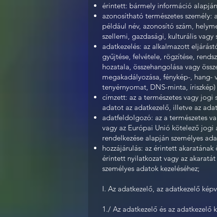
érintett: bármely információ alapjá
azonosítható természetes személy: 
például név, azonosító szám, helymeg
szellemi, gazdasági, kulturális vag
adatkezelés: az alkalmazott eljárás
gyűjtése, felvétele, rögzítése, rend
hozatala, összehangolása vagy össze
megakadályozása, fénykép-, hang- vag
tenyérnyomat, DNS-minta, íriszkép) 
címzett: az a természetes vagy jogi
adatot az adatkezelő, illetve az ada
adatfeldolgozó: az a természetes va
vagy az Európai Unió kötelező jogi
rendelkezése alapján személyes ada
hozzájárulás: az érintett akaratának
érintett nyilatkozat vagy az akaratá
személyes adatok kezeléséhez;
I. Az adatkezelő, az adatkezelő képv
1./ Az adatkezelő és az adatkezelő k