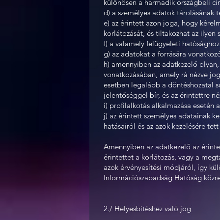
különösen a harmadik országbeli cím
d) a személyes adatok tárolásának 
e) az érintett azon joga, hogy kére
korlátozását, és tiltakozhat az ilye
f) a valamely felügyeleti hatóságho
g) az adatokat a forrására vonatko
h) amennyiben az adatkezelő olyan, k
vonatkozásában, amely rá nézve jogh
esetben legalább a döntéshozatal so
jelentőséggel bír, és az érintettre 
i) profilalkotás alkalmazása esetén 
j) az érintett személyes adatainak 
hatásairól és az azok kezelésére tett
Amennyiben az adatkezelő az érintett
érintettet a korlátozás, vagy a megta
azok érvényesítési módjáról, így kü
Információszabadság Hatóság közre
2./ Helyesbítéshez való jog