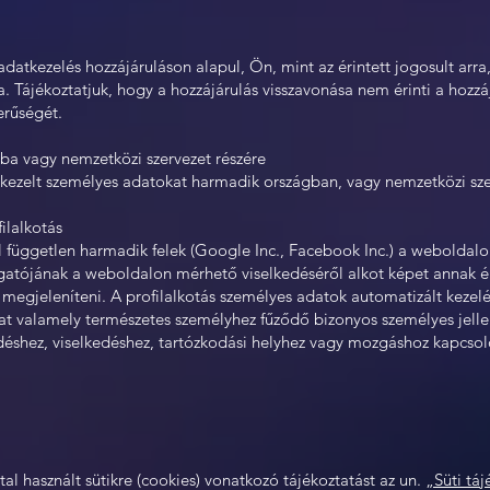
datkezelés hozzájáruláson alapul, Ön, mint az érintett jogosult arra
a. Tájékoztatjuk, hogy a hozzájárulás visszavonása nem érinti a hozzá
erűségét.
ba vagy nemzetközi szervezet részére
 kezelt személyes adatokat harmadik országban, vagy nemzetközi sze
ilalkotás
l független harmadik felek (Google Inc., Facebook Inc.) a weboldalo
atójának a weboldalon mérhető viselkedéséről alkot képet annak ér
 megjeleníteni. A profilalkotás személyes adatok automatizált keze
t valamely természetes személyhez fűződő bizonyos személyes jelle
déshez, viselkedéshez, tartózkodási helyhez vagy mozgáshoz kapcso
tal használt sütikre (cookies) vonatkozó tájékoztatást az un.
„Süti tá